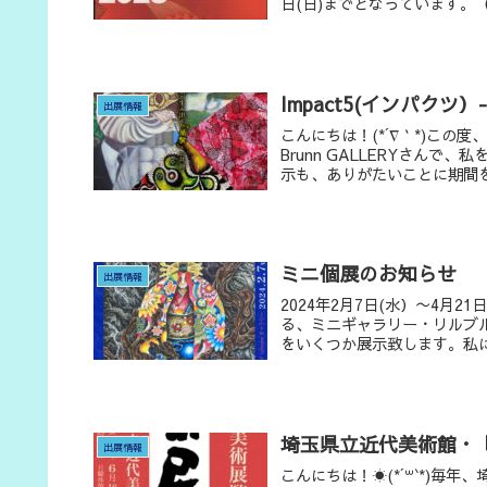
日(日)までとなっています。（
Impact5(インパクツ）-
出展情報
こんにちは！(*´∇｀*)この
Brunn GALLERYさん
示も、ありがたいことに期間を
ミニ個展のお知らせ
出展情報
2024年2月7日(水）〜4月21日
る、ミニギャラリー・リルブ
をいくつか展示致します。私に
埼玉県立近代美術館・
出展情報
こんにちは！☀️(*´꒳`*)