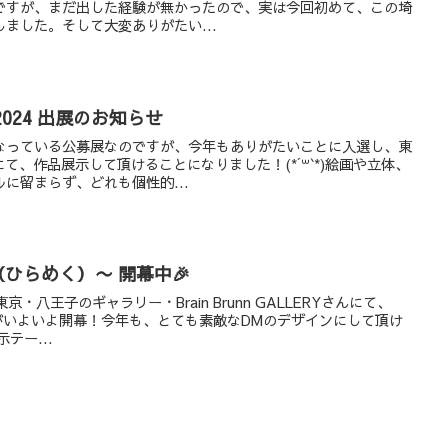
ですが、まだ出した経験が無かったので、実は今回初めて、この埼
ました。そして大変ありがたい...
on 2024 出展のお知らせ
なっている公募展なのですが、今年もありがたいことに入選し、東
Tにて、作品展示して頂けることになりました！(*´꒳`*)絵画や立体、
に留まらず、どれも個性的...
（ひらめく）〜 開幕中🎉
東京・八王子のギャラリー・Brain Brunn GALLERYさんにて、
」がいよいよ開幕！今年も、とても素敵なDMのデザインにして頂け
示テー...