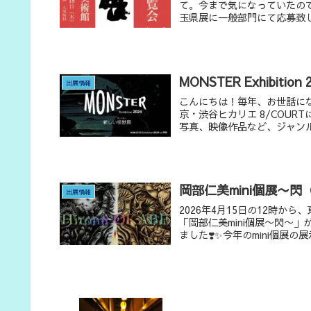
て。今まで気になっていたの
玉県展に一般部門にて応募致し
MONSTER Exhibiti
出展情報
こんにちは！毎年、お世話に
京・渋谷ヒカリエ 8/COUR
写真、映像作品など、ジャンル
岡部仁美mini個展〜閃
出展情報
2026年4月15日の12時から、
「岡部仁美mini個展〜閃〜
ました❣️✨今年のmini個展の展