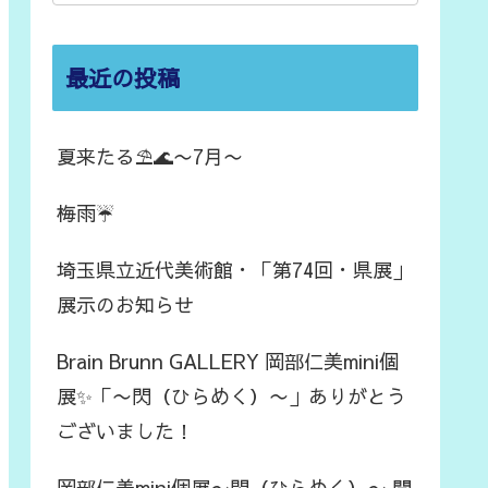
最近の投稿
夏来たる⛱️🌊〜7月〜
梅雨☔️
埼玉県立近代美術館・「第74回・県展」
展示のお知らせ
Brain Brunn GALLERY 岡部仁美mini個
展✨「〜閃（ひらめく）〜」ありがとう
ございました！
岡部仁美mini個展〜閃（ひらめく）〜 開