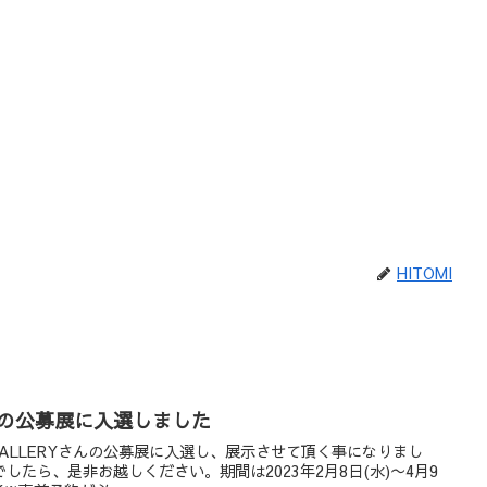
HITOMI
LLERYの公募展に入選しました
nn GALLERYさんの公募展に入選し、展示させて頂く事になりまし
たら、是非お越しください。期間は2023年2月8日(水)〜4月9