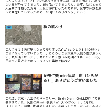
こんにちは！7月です（もう終わりますが…😅）梅雨も明けて、夏ら
しい夏がやってきました。蝉も鳴いてきましたね。去年、私にとって
人生初に体験した万博・大阪万博に行ったのですが、途中で体調を崩
して断念してしまったので…今回はそのリベンジ、という...
秋の終わり
日記
こんにちは！急に寒くなって参りました(ﾟωﾟ)とうとう11月の終わり
ごろになってしまいました…。ここのところ気温や天候の差が激しく
て、頭が痛くなったり、体のだるさを感じる時期ですね…m(__)m先
月のつい最近まではハロウィンの季節で賑わい...
岡部仁美 mini個展「宙（ひろが
日記
る）」ありがとうございました！
この度、東京・八王子のギャラリー、Brain Brunn GALLERYにて開
催されていた、岡部仁美 mini個展「宙（ひろがる）」。5月25日
（日）にて、無事、閉幕致しました。お越しくださった方々、本当に