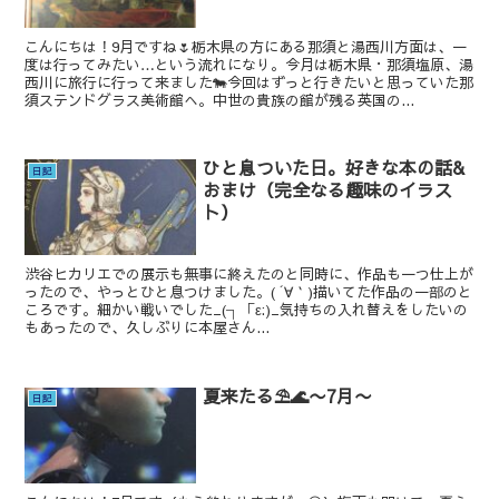
こんにちは！9月ですね🌷栃木県の方にある那須と湯西川方面は、一
度は行ってみたい…という流れになり。今月は栃木県・那須塩原、湯
西川に旅行に行って来ました🐄今回はずっと行きたいと思っていた那
須ステンドグラス美術館へ。中世の貴族の館が残る英国の...
ひと息ついた日。好きな本の話&
日記
おまけ（完全なる趣味のイラス
ト）
渋谷ヒカリエでの展示も無事に終えたのと同時に、作品も一つ仕上が
ったので、やっとひと息つけました。( ´∀｀)描いてた作品の一部のと
ころです。細かい戦いでした_(┐「ε:)_気持ちの入れ替えをしたいの
もあったので、久しぶりに本屋さん...
夏来たる⛱️🌊〜7月〜
日記