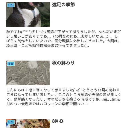
遠足の季節
日記
秋ですね(*´꒳`*)少しづつ気温が下がって参りましたが、なんだかまだ
少し暑い日がありますね…（10月なのにね…おかしいなぁ…）。し
ばらく制作をしていたので、気分転換に外出してきました。今回は、
埼玉県・こども動物自然公園に行ってきました(...
秋の終わり
日記
こんにちは！急に寒くなって参りました(ﾟωﾟ)とうとう11月の終わり
ごろになってしまいました…。ここのところ気温や天候の差が激しく
て、頭が痛くなったり、体のだるさを感じる時期ですね…m(__)m先
月のつい最近まではハロウィンの季節で賑わい...
8月🌻
日記