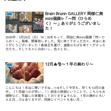
Brain Brunn GALLERY 岡部仁美
日記
mini個展✨「〜閃（ひらめ
く）〜」ありがとうございまし
た！
2026年・5月24日（日）18：00をもって、岡部仁美mini個展「閃〜ひ
らめく〜」無事、閉幕致しました。見に来て下さった方々、本当にあ
りがとうございました！直接足を運び、遠路はるばる来てくださった
方たち…そして久々にお会いし、色々とお...
12月🎄🎅〜１年の終わり〜
日記
こんにちは！本当に寒いですね…⛄️❄️そして今年も、早くも12月の後
半。（１年経つのが早い…！）師走の時期ということで。こちらも大
掃除など、年越しの準備をしております🧹そんな、１年の締めともい
える月…ではありますが、同時にイベントも多い月...