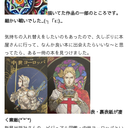
描いてた作品の一部のところです。
細かい戦いでした_(┐「ε:)_
気持ちの入れ替えをしたいのもあったので、久しぶりに本
屋さんに行って、なんか良い本に出会えたらいいな〜と思
ってたら、ある一冊の本を見つけました。
表・裏表紙が凄
く素敵(*´꒳`*)
新星出版社さんの、ビジュアル図鑑・中世ヨーロッパとい